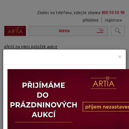
Znalec na telefonu, volejte zdarma
800 30 30 90
přihlášení
registrace
menu
přejít na výpis položek aukce
×
STROMOVÍ
Jan Bauch
Autor:
(1898 Praha - 1995 Praha)
Signováno vpravo dole, paspartováno, zaskleno a rámováno.
Technika: fix
Šířka: 27 cm, výška: 18 cm, rámování: 35 x 44 cm
Stav: dobrý
Konec dražby:
14.07.2026 20:00 SELČ