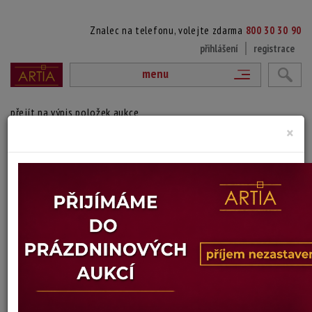
Znalec na telefonu, volejte zdarma
800 30 30 90
přihlášení
registrace
menu
přejít na výpis položek aukce
×
MOST PŘES ŘEKU
Edgar Longstaffe
Autor:
(1849 - 1912)
signováno a datováno vlevo dole, rámováno
Technika: olej na plátně, datace: 1892
Šířka: 53 cm, výška: 30 cm, rámování: 47 x 69,5
Stav: mírně poškozeno
Konec dražby:
15.06.2026 20:37 SELČ