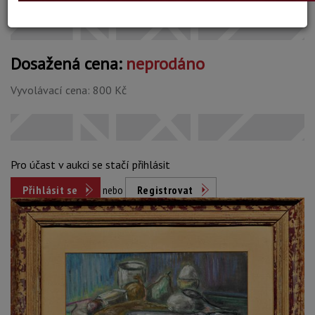
Dosažená cena:
neprodáno
Vyvolávací cena: 800 Kč
Pro účast v aukci se stačí přihlásit
Přihlásit se
nebo
Registrovat