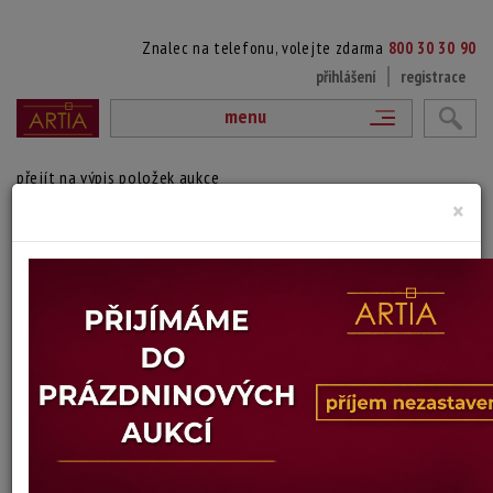
Znalec na telefonu, volejte zdarma
800 30 30 90
přihlášení
registrace
menu
přejít na výpis položek aukce
×
ZÁTIŠÍ
Alois Juříček
Autor:
(1892 Zubří - 1967)
signováno vpravo dole, paspartováno, zaskleno, rámováno
Technika: pastel na kartonu
Šířka: 46,5 cm, výška: 30,5 cm, rámování: 40 x 56 cm
Stav: dobrý
Konec dražby:
15.06.2026 20:27 SELČ