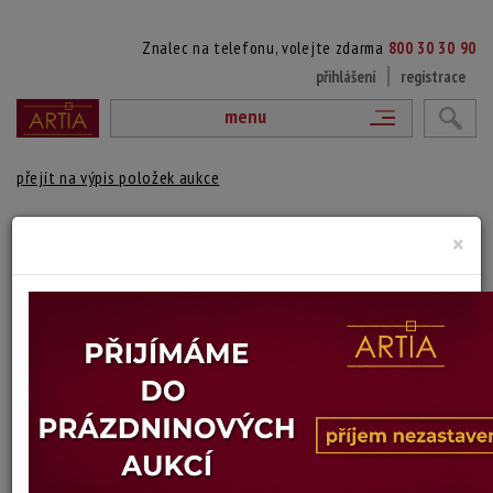
Znalec na telefonu, volejte zdarma
800 30 30 90
přihlášení
registrace
menu
přejít na výpis položek aukce
BAREVNÉ TVARY
×
Petr Písařík
Autor:
(1968 Jindřichův Hradec)
signováno vpravo dole, číslováno 23/50 vlevo dole
Technika: serigrafie
Šířka: 27,5 cm, výška: 35 cm, rámování: volný list
Stav: dobrý
Konec dražby:
15.06.2026 20:21 SELČ