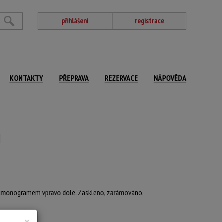
přihlášení
registrace
KONTAKTY
PŘEPRAVA
REZERVACE
NÁPOVĚDA
H
o monogramem vpravo dole. Zaskleno, zarámováno.
40 x 33 cm
×