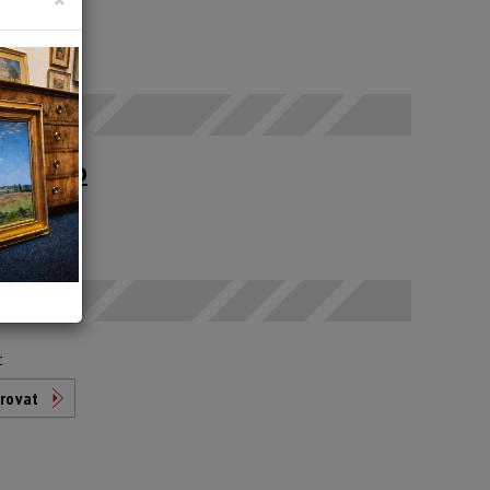
 SELČ
upné po
t
rovat