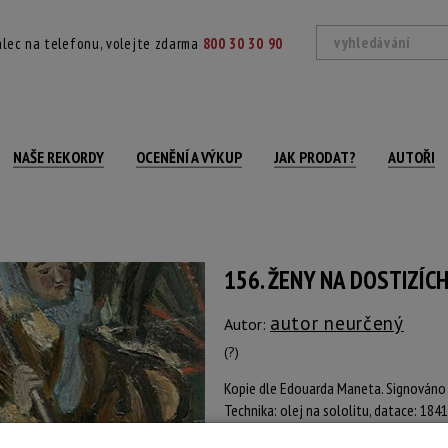
lec na telefonu, volejte zdarma
800 30 30 90
NAŠE REKORDY
OCENĚNÍ A VÝKUP
JAK PRODAT?
AUTOŘI
156. ŽENY NA DOSTIZÍC
autor neurčený
Autor:
(?)
Kopie dle Edouarda Maneta. Signován
Technika: olej na sololitu, datace: 1841
Šířka: 23,5 cm, výška: 31 cm, rámování: 