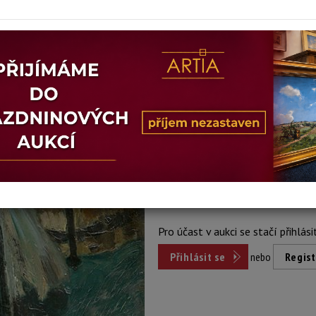
Stav: poškozeno
Konec dražby:
05.06.2024 20:51
Dosažená cena:
Dost
přihlášení
Vyvolávací cena: 1 900 Kč
Pro účast v aukci se stačí přihlási
Přihlásit se
nebo
Regist