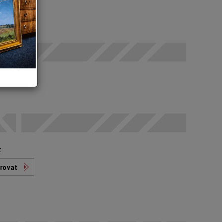
 SELČ
odáno
t
rovat