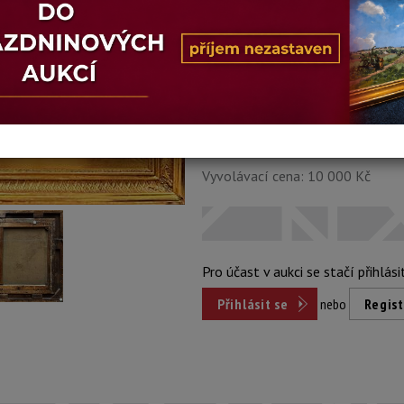
Stav: mírně poškozeno
Konec dražby:
15.06.2026 20:33
Dosažená cena:
nepr
Vyvolávací cena: 10 000 Kč
Pro účast v aukci se stačí přihlási
Přihlásit se
nebo
Regist