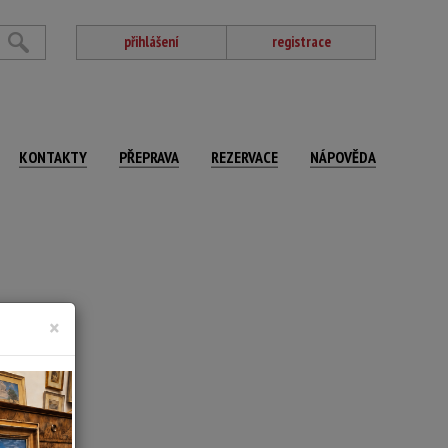
přihlášení
registrace
KONTAKTY
PŘEPRAVA
REZERVACE
NÁPOVĚDA
×
 94,5 x 129