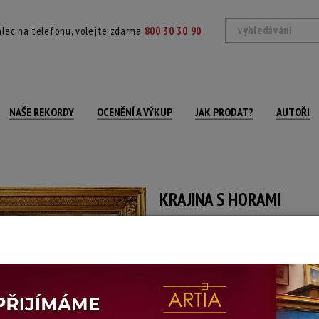
lec na telefonu, volejte zdarma
800 30 30 90
NAŠE REKORDY
OCENĚNÍ A VÝKUP
JAK PRODAT?
AUTOŘI
KRAJINA S HORAMI
autor neurčený
Autor:
(?)
signováno vlevo dole, rámováno
Technika: olej na plátně
Šířka: 102,5 cm, výška: 69 cm, rámování: