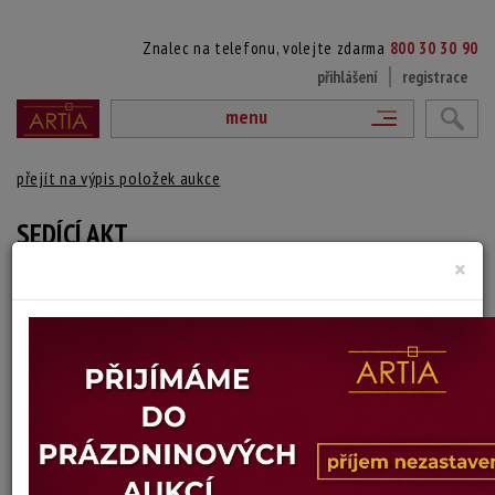
Znalec na telefonu, volejte zdarma
800 30 30 90
přihlášení
registrace
menu
přejít na výpis položek aukce
SEDÍCÍ AKT
×
autor neurčený
Autor:
(?)
Paspartováno a rámováno.
Technika: perokresba
Šířka: 20,5 cm, výška: 43 cm, rámování: 60 x 36 cm
Stav: dobrý
Konec dražby:
15.06.2026 20:03 SELČ