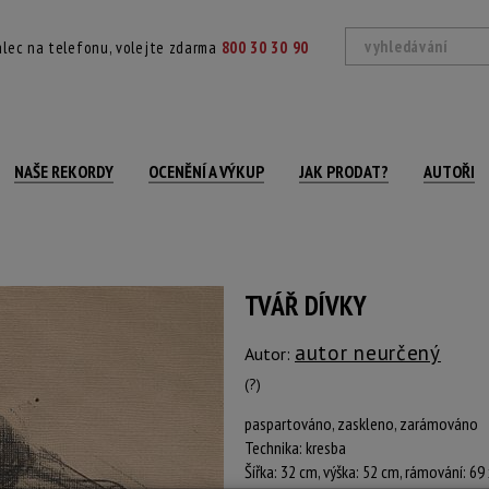
lec na telefonu, volejte zdarma
800 30 30 90
NAŠE REKORDY
OCENĚNÍ A VÝKUP
JAK PRODAT?
AUTOŘI
TVÁŘ DÍVKY
autor neurčený
Autor:
(?)
paspartováno, zaskleno, zarámováno
Technika: kresba
Šířka: 32 cm, výška: 52 cm, rámování: 69