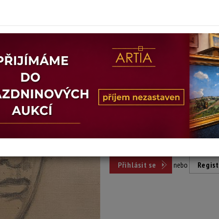
Stav: mírně poškozeno
Konec dražby:
15.06.2026 20:35
Dosažená cena:
nepr
Vyvolávací cena: 500 Kč
Pro účast v aukci se stačí přihlási
Přihlásit se
nebo
Regist