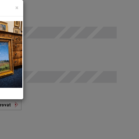
×
 SELČ
odáno
t
rovat