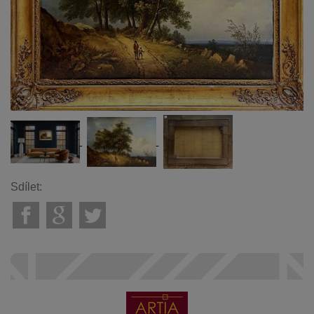
Sdílet: