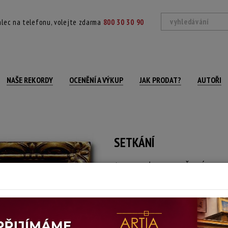
lec na telefonu, volejte zdarma
800 30 30 90
NAŠE REKORDY
OCENĚNÍ A VÝKUP
JAK PRODAT?
AUTOŘI
SETKÁNÍ
autor neurčený
Autor:
(?)
Monogramováno vpravo dole, plátno fi
Technika: olej na plátně
Šířka: 30,5 cm, výška: 24 cm, rámování: 3