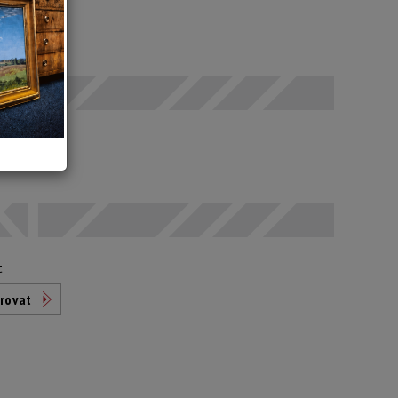
 SELČ
odáno
t
rovat