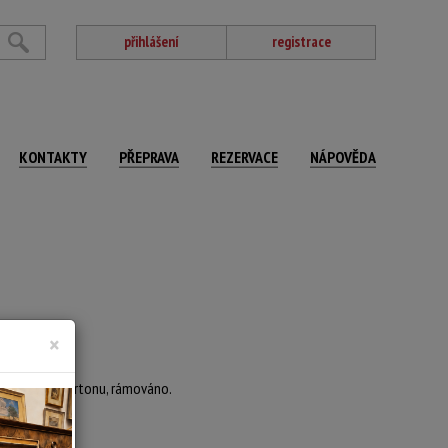
přihlášení
registrace
KONTAKTY
PŘEPRAVA
REZERVACE
NÁPOVĚDA
×
xováno na kartonu, rámováno.
9 x 46 pošk.