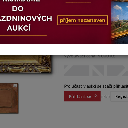
Stav: poškozeno
Konec dražby:
15.06.2026 20:47
Dosažená cena:
nepr
Vyvolávací cena: 4 000 Kč
Pro účast v aukci se stačí přihlási
Přihlásit se
nebo
Regist