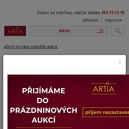
Znalec na telefonu, volejte zdarma
800 30 30 90
přihlášení
registrace
menu
přejít na výpis položek aukce
46. KOČIČÍ RODINKA
×
autor neurčený
Autor:
(?)
vydraženo
Signováno vpravo dole, rámováno.
Technika: olej na sololitu
Šířka: 40 cm, výška: 30 cm, rámování: 38 x 47
Stav: dobrý