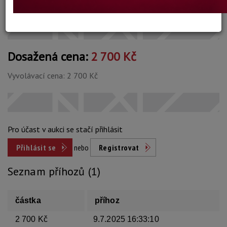
Konec dražby:
09.07.2025 20:41 SELČ
Dosažená cena:
2 700 Kč
Vyvolávací cena: 2 700 Kč
Pro účast v aukci se stačí přihlásit
Přihlásit se
nebo
Registrovat
Seznam příhozů (1)
částka
příhoz
2 700 Kč
9.7.2025 16:33:10