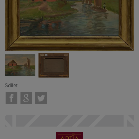
Sdílet: