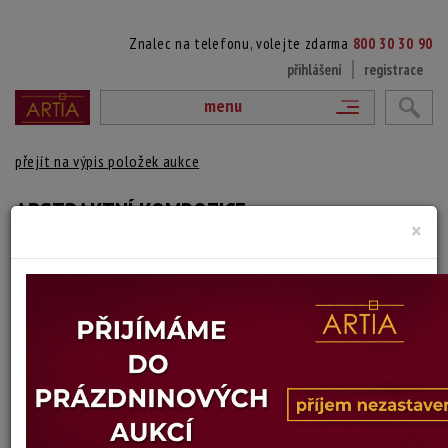
Znalec na telefonu, volejte zdarma
800 30 30 90
přihlášení
registrace
menu
přejít na výpis položek aukce
ABSTRAKTNÍ KOMPOZICE
×
autor neurčený
Autor:
(?)
Technika: olej na plátně
Šířka: 40 cm, výška: 60 cm
Stav: dobrý
Konec dražby:
09.07.2026 20:00 SELČ