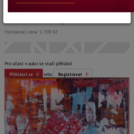
Dosažená cena:
neprodáno
Vyvolávací cena: 1 700 Kč
Pro účast v aukci se stačí přihlásit
Přihlásit se
nebo
Registrovat