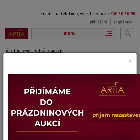
Znalec na telefonu, volejte zdarma
800 30 30 90
přihlášení
registrace
menu
přejít na výpis položek aukce
×
NA PLÁŽI
autor neurčený
Autor:
(?)
Signováno vlevo dole, rámováno
Technika: olej na kartonu
Šířka: 53 cm, výška: 34 cm, rámování: 48 x 66 cm
Stav: mírně poškozený rám
Konec dražby:
13.07.2026 20:01 SELČ