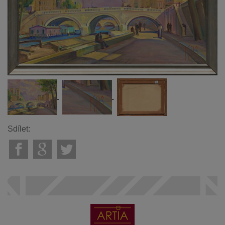
Sdílet: