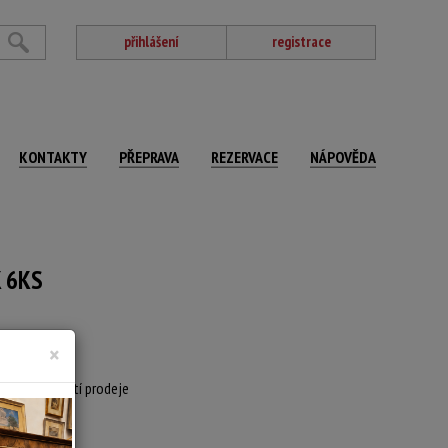
přihlášení
registrace
KONTAKTY
PŘEPRAVA
REZERVACE
NÁPOVĚDA
 6KS
×
 není součástí prodeje