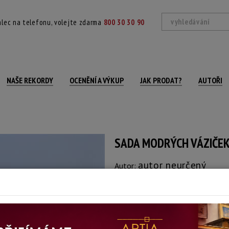
lec na telefonu, volejte zdarma
800 30 30 90
NAŠE REKORDY
OCENĚNÍ A VÝKUP
JAK PRODAT?
AUTOŘI
SADA MODRÝCH VÁZIČEK
autor neurčený
Autor:
(?)
Vázičky jsou značeny zespodu, stojánek
Materiál: keramika
Výška: 6 - 13,5 cm cm