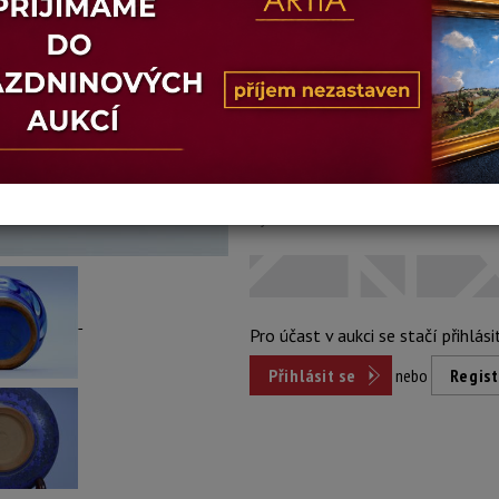
Stav: dobrý
Konec dražby:
10.06.2026 20:01
Dosažená cena:
nepr
Vyvolávací cena: 2 100 Kč
Pro účast v aukci se stačí přihlási
Přihlásit se
nebo
Regist