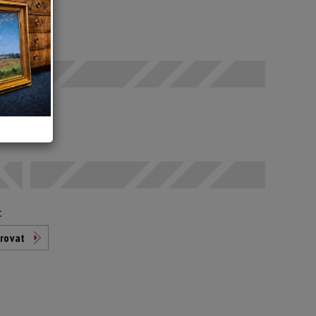
 SELČ
odáno
t
rovat