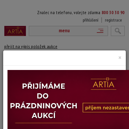
Znalec na telefonu, volejte zdarma
800 30 30 90
přihlášení
registrace
menu
přejít na výpis položek aukce
×
FRANCOUZSKÁ KRAJINA
autor neurčený
Autor:
(?)
Paspartováno, zaskleno, rámováno
Technika: olej na kartonu
Šířka: 20 cm, výška: 15 cm, rámování: 33 x 39 cm
Stav: dobrý
Konec dražby:
13.07.2026 20:01 SELČ