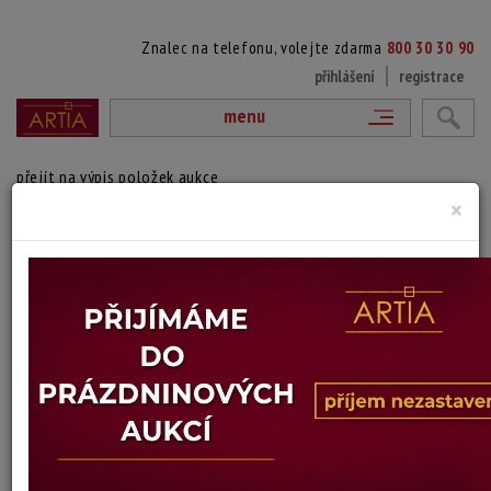
Znalec na telefonu, volejte zdarma
800 30 30 90
přihlášení
registrace
menu
přejít na výpis položek aukce
×
POHLED DO KRAJINY
František Syrovátka
Autor:
(1902 Rožmitál pod Třemšínem (Příbram) - ?)
Signováno a datováno vpravo dole, karton vypouklý, rámováno.
Technika: olej na kartonu, datace: 1930
Šířka: 75 cm, výška: 50 cm, rámování: 58 x 83 cm
Stav: dobrý
Konec dražby:
17.06.2026 20:01 SELČ