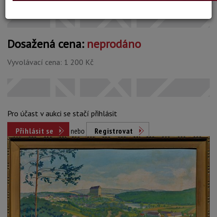
Dosažená cena:
neprodáno
Vyvolávací cena: 1 200 Kč
Pro účast v aukci se stačí přihlásit
Přihlásit se
nebo
Registrovat