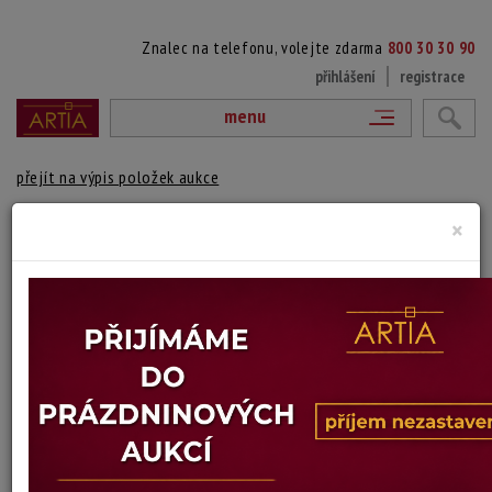
Znalec na telefonu, volejte zdarma
800 30 30 90
přihlášení
registrace
menu
přejít na výpis položek aukce
×
DER DOPPELSCHMUCK
Friedrich Seidel-Fichert
Autor:
(1920 Berlín, Německo - ?)
Signováno a datováno vpravo dole, vlevo číslováno 37/200, volný list
Technika: serigrafie, datace: 1971
Šířka: 41 cm, výška: 41 cm, rámování: 64,5 x 49 cm
Stav: dobrý
Konec dražby:
08.07.2026 20:08 SELČ