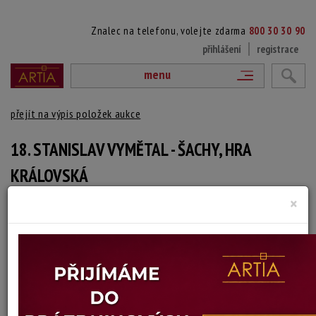
Znalec na telefonu, volejte zdarma
800 30 30 90
přihlášení
registrace
menu
přejít na výpis položek aukce
18. STANISLAV VYMĚTAL - ŠACHY, HRA
KRÁLOVSKÁ
×
Autoři Různí
Autor:
( )
Obsahuje 12 listů od různých autorů (Václav Křupka, František Franc, Věra
Křupková, Marta Francová, Zdeněk Patka, Jaroslav Lohynský, Vladimír
Trhal, Vladimír Daněk, Josef Pavel Vetešník, Miroslav Macek, Jaroslav
Krejčíř a Josef Dobiašovský). Pochází ze sbírky z pozůstalosti básnířky
Karly Erbové.