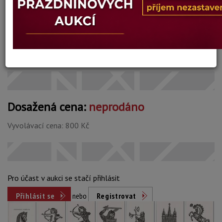
Technika: dřevoryt, datace: 1976
Šířka: cca 6 cm, výška: cca 16 cm, rámování: volné listy
Stav: dobrý
Konec dražby:
12.06.2025 20:02 SELČ
Dosažená cena:
neprodáno
Vyvolávací cena: 800 Kč
Pro účast v aukci se stačí přihlásit
Přihlásit se
nebo
Registrovat