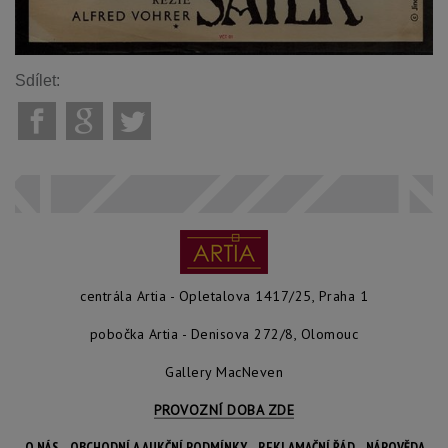
Sdílet:
centrála Artia - Opletalova 1417/25, Praha 1
pobočka Artia - Denisova 272/8, Olomouc
Gallery MacNeven
PROVOZNÍ DOBA ZDE
O NÁS
OBCHODNÍ A AUKČNÍ PODMÍNKY
REKLAMAČNÍ ŘÁD
NÁPOVĚDA