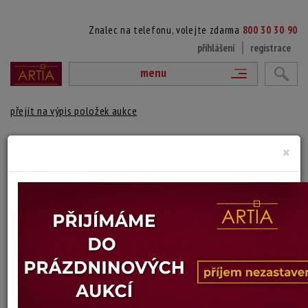
Znalec na telefonu, volejte zdarma
800 30 30 90
přihlášení
registrace
menu
přejít na výpis položek aukce
786. INDICKÝ ŠÁTEK
×
Jindřich Čech
Autor:
(1946 Prostějov)
vydraženo
německý film, režie: Alfred Vohrer
Technika: tisk na kartonu, datace: 1971
Šířka: 29 cm, výška: 40 cm
Stav: dobrý