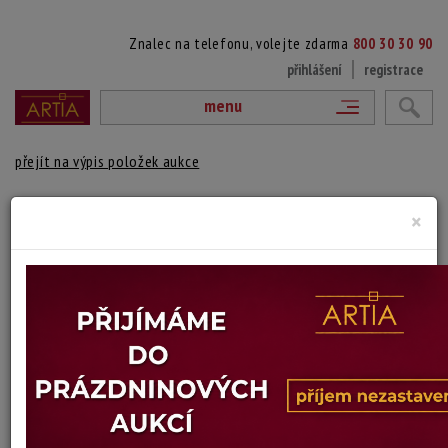
Znalec na telefonu, volejte zdarma
800 30 30 90
přihlášení
registrace
menu
přejít na výpis položek aukce
173. 2KS GRAFIK
×
Jiří Švengsbír
Autor:
(1921 Praha - 1983 Praha)
vydraženo
2ks, zaskleno a rámováno.
Technika: ocelorytina
Šířka: 10 cm, výška: 17 cm, rámování: 35 x 26 cm
Stav: dobrý