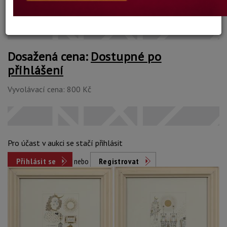
Konec dražby:
05.06.2024 20:57 SELČ
Dosažená cena:
Dostupné po
přihlášení
Vyvolávací cena: 800 Kč
Pro účast v aukci se stačí přihlásit
Přihlásit se
nebo
Registrovat