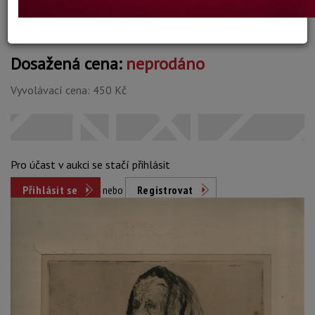
Dosažená cena:
neprodáno
Vyvolávací cena: 450 Kč
Pro účast v aukci se stačí přihlásit
Přihlásit se
nebo
Registrovat