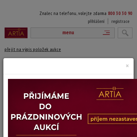
Znalec na telefonu, volejte zdarma
800 30 30 90
přihlášení
registrace
menu
přejít na výpis položek aukce
STAŘENKA
×
Venda Truhlářová
Autor:
(1924 Opava - 2016 Havlíčkův Brod)
signováno tužkou vpravo dole, paspartováno
Technika: lept na kartonu
Šířka: 21,5 cm, výška: 25,5 cm, rámování: volný list
Stav: dobrý
Konec dražby:
20.07.2026 20:02 SELČ