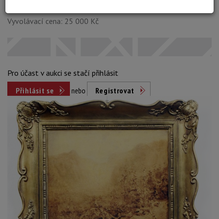
přihlášení
Vyvolávací cena: 25 000 Kč
Pro účast v aukci se stačí přihlásit
Přihlásit se
nebo
Registrovat