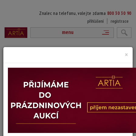
Znalec na telefonu, volejte zdarma
800 30 30 90
přihlášení
registrace
menu
přejít na výpis položek aukce
×
77. PIEPENHAGEN AUGUST (1791-1868)
Alpská krajina, olej na kartonu, sign PD AP, cca 1860, vystaveno na
výstavě JUV, zezadu razítko z výstavy, 26x34, rám 41x49cm
Konec dražby:
06.04.2016 20:05 SELČ
Dosažená cena:
Dostupné po