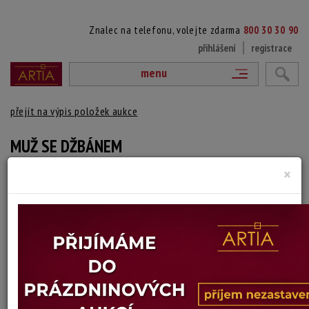
Znalec na telefonu, volejte zdarma
800 30 30 90
přihlášení
registrace
menu
přejít na výpis položek aukce
MUŽ SE DŽBÁNEM
×
Josef Václav Myslbek jr.
Autor:
(1884 Praha - 1963)
Signováno vlevo dole.
Technika: kresba
Šířka: 105 mm cm, výška: 210 mm cm, rámování: volný list 29,5 x 21
Stav: dobrý
Konec dražby:
11.06.2026 20:00 SELČ