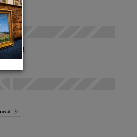
 SEČ
upné po
t
rovat