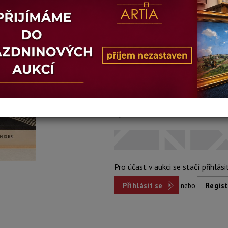
Stav: dobrý
Konec dražby:
10.01.2023 21:42
Dosažená cena:
Dost
přihlášení
Vyvolávací cena: 500 Kč
Pro účast v aukci se stačí přihlási
Přihlásit se
nebo
Regist