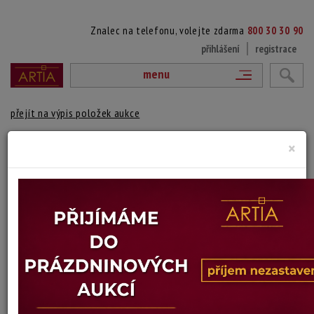
Znalec na telefonu, volejte zdarma
800 30 30 90
přihlášení
registrace
menu
přejít na výpis položek aukce
×
1. LUŽNICE U ROUDNÉ
Josef Procházka
Autor:
(1909 Horní Kruty - 1984 Praha)
vydraženo
Signováno vpravo dole, rámováno v původním řezaném rámu.
Konzultováno a potvrzrno PhDr. Mgr. Michaelem Zachařem. Certifikát
pravosti přiložen.
Technika: olej na kartonu
Šířka: 69 cm, výška: 49 cm, rámování: 67 x 84 cm