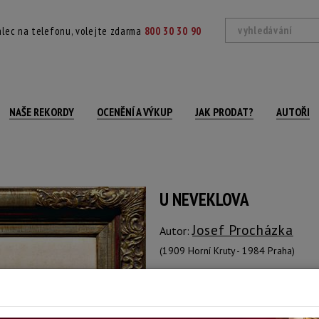
lec na telefonu, volejte zdarma
800 30 30 90
NAŠE REKORDY
OCENĚNÍ A VÝKUP
JAK PRODAT?
AUTOŘI
U NEVEKLOVA
Josef Procházka
Autor:
(1909 Horní Kruty - 1984 Praha)
Signováno vpravo dole, na reversu auto
Technika: olej na kartonu
Šířka: 50 cm, výška: 35 cm, rámování: 50