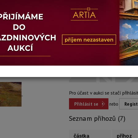
Stav: dobrý
Konec dražby:
06.07.2026 20:14 
Dosažená cena:
13 00
Vyvolávací cena: 8 500 Kč
Pro účast v aukci se stačí přihlási
Přihlásit se
nebo
Regist
Seznam příhozů (7)
částka
příhoz