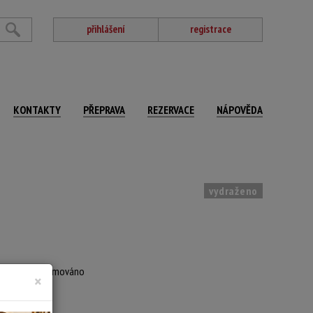
přihlášení
registrace
KONTAKTY
PŘEPRAVA
REZERVACE
NÁPOVĚDA
vydraženo
rský štítek, rámováno
×
,5 x 65,5 cm