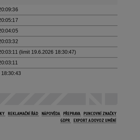
20:09:36
20:05:17
20:04:05
20:03:32
0:03:11 (limit 19.6.2026 18:30:47)
20:03:11
 18:30:43
NKY
REKLAMAČNÍ ŘÁD
NÁPOVĚDA
PŘEPRAVA
PUNCOVNÍ ZNAČKY
GDPR
EXPORT A DOVOZ UMĚNÍ