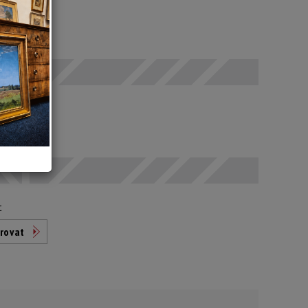
SELČ
0 Kč
t
rovat