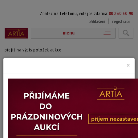
Znalec na telefonu, volejte zdarma
800 30 30 90
přihlášení
registrace
menu
přejít na výpis položek aukce
121. MEZI POLI
×
Josef Procházka
Autor:
(1909 Horní Kruty - 1984 Praha)
vydraženo
Signováno vlevo dole. Na reversu autorské razítko. Konzultováno a
pravost potvrzena Mgr. PhDr. Michaelem Zachařem. Certifikát pravosti
přiložen. Zaskleno galerijním sklem. Rámováno v blondelovém rámu.
Technika: olej na kartonu
Šířka: 51 cm, výška: 35 cm, rámování: 49 x 63 cm