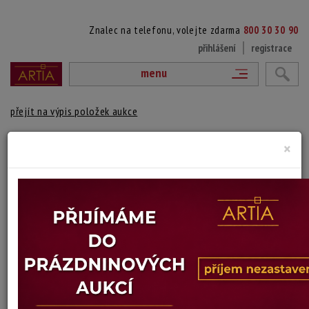
Znalec na telefonu, volejte zdarma
800 30 30 90
přihlášení
registrace
menu
přejít na výpis položek aukce
ZAMYŠLENÁ
×
Rastislav Michal
Autor:
(1936 Teplice)
signováno vpravo dole, číslováno vlevo dole 16/22, mírně zašpiněno,
paspartováno a zaskleno
Technika: litografie na kartonu
Šířka: 29 cm, výška: 34 cm, rámování: 53 x 48 cm
Stav: dobrý