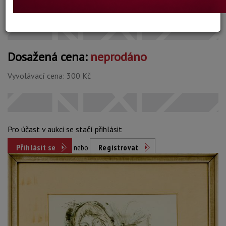
Konec dražby:
20.07.2026 20:00 SELČ
Dosažená cena:
neprodáno
Vyvolávací cena: 300 Kč
Pro účast v aukci se stačí přihlásit
Přihlásit se
nebo
Registrovat