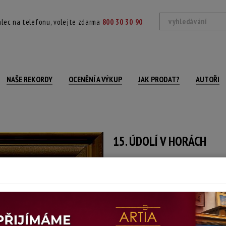
lec na telefonu, volejte zdarma
800 30 30 90
NAŠE REKORDY
OCENĚNÍ A VÝKUP
JAK PRODAT?
AUTOŘI
15. ÚDOLÍ V HORÁCH
Josef Bino
Autor:
(1881 Kouřim)
signováno vlevo dole, rámováno
Technika: olej na překližce
Šířka: 64 cm, výška: 49 cm, rámování: 62