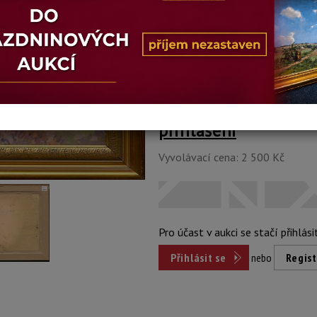
Stav: dobrý
Konec dražby:
15.03.2023 20:17 
Dosažená cena:
Dost
přihlášení
Vyvolávací cena: 2 500 Kč
Pro účast v aukci se stačí přihlási
Přihlásit se
nebo
Regist