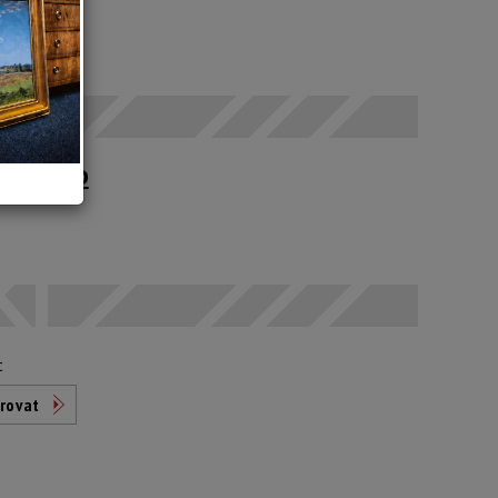
SEČ
upné po
t
rovat