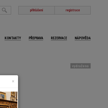
přihlášení
registrace
KONTAKTY
PŘEPRAVA
REZERVACE
NÁPOVĚDA
vydraženo
×
,5 x 78