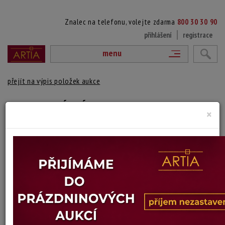
Znalec na telefonu, volejte zdarma
800 30 30 90
přihlášení
registrace
menu
přejít na výpis položek aukce
123. PORTRÉT DÍVKY
×
Bedřich Černý
Autor:
(1889 Vídeň - ?)
vydraženo
signováno vlevo dole
Technika: olej na kartonu
Šířka: 30 cm, výška: 42 cm, rámování: 46 x 35
Stav: dobrý