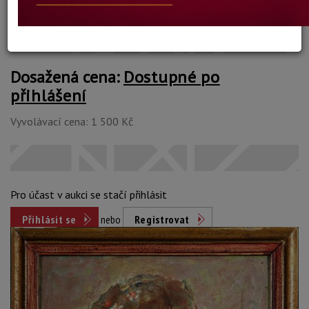
Konec dražby:
15.06.2021 20:01 SELČ
Dosažená cena:
Dostupné po
přihlášení
Vyvolávací cena: 1 500 Kč
Pro účast v aukci se stačí přihlásit
Přihlásit se
nebo
Registrovat