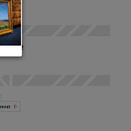
 SEČ
upné po
t
rovat