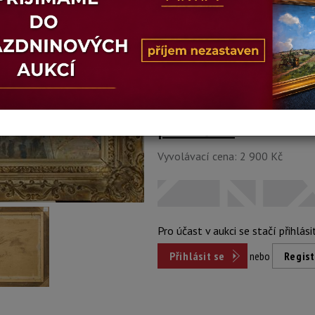
Stav: dobrý
Konec dražby:
06.11.2018 18:09
Dosažená cena:
Dost
přihlášení
Vyvolávací cena: 2 900 Kč
Pro účast v aukci se stačí přihlási
Přihlásit se
nebo
Regist