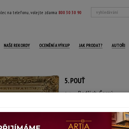
lec na telefonu, volejte zdarma
800 30 30 90
NAŠE REKORDY
OCENĚNÍ A VÝKUP
JAK PRODAT?
AUTOŘI
5. POUŤ
Bedřich Černý
Autor:
(1889 Vídeň - ?)
signováno a datováno vpravo dole, rámo
Technika: olej na kartonu
Šířka: 80 cm, výška: 66 cm, rámování: 78