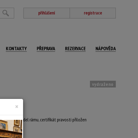
přihlášení
registrace
KONTAKTY
PŘEPRAVA
REZERVACE
NÁPOVĚDA
vydraženo
×
váno v blondel rámu, certifikát pravosti přiložen
 x 92