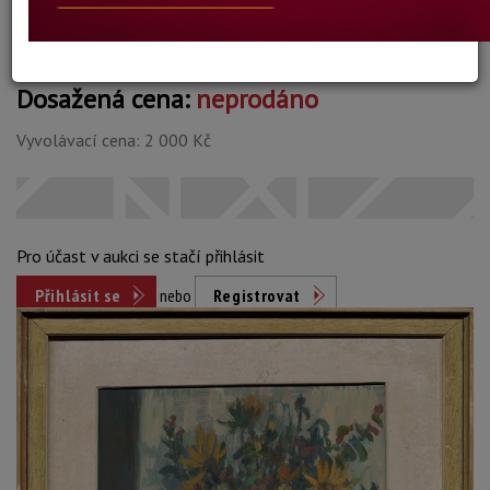
Dosažená cena:
neprodáno
Vyvolávací cena: 2 000 Kč
Pro účast v aukci se stačí přihlásit
Přihlásit se
nebo
Registrovat