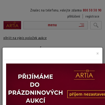
Znalec na telefonu, volejte zdarma
800 30 30 90
přihlášení
registrace
menu
přejít na výpis položek aukce
107. KYTICE VE VÁZE
×
Karel Tondl
Autor:
(1893 Krásno nad Bečvou - 1980 Praha)
signováno a datováno vpravo dole, paspartováno, rámováno
Technika: olej na sololitu, datace: 1955
Šířka: 32 cm, výška: 52 cm, rámování: 70 x 50,5
Stav: mírně poškozeno
Konec dražby:
09.04.2025 20:26 SELČ