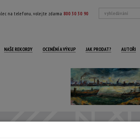
lec na telefonu, volejte zdarma
800 30 30 90
NAŠE REKORDY
OCENĚNÍ A VÝKUP
JAK PRODAT?
AUTOŘI