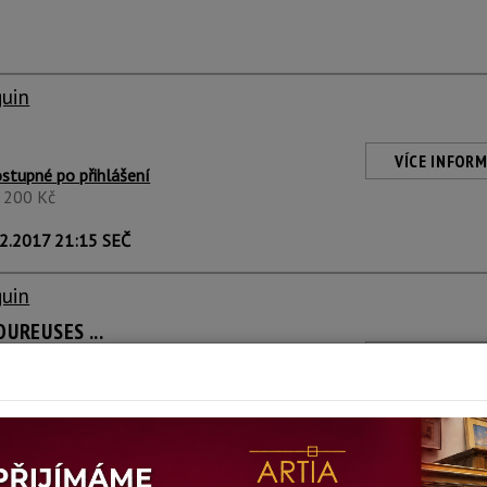
guin
U
VÍCE INFORM
stupné po přihlášení
1 200 Kč
2.2017 21:15 SEČ
guin
UREUSES ...
VÍCE INFORM
stupné po přihlášení
1 200 Kč
2.2017 21:16 SEČ