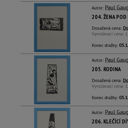
Paul Gau
Autor:
204. ŽENA PO
Dosažená cena:
Do
Vyvolávací cena: 
Konec dražby:
05.1
Paul Gau
Autor:
205. RODINA
Dosažená cena:
Do
Vyvolávací cena: 
Konec dražby:
05.1
Paul Gau
Autor:
206. KLEČÍCÍ D