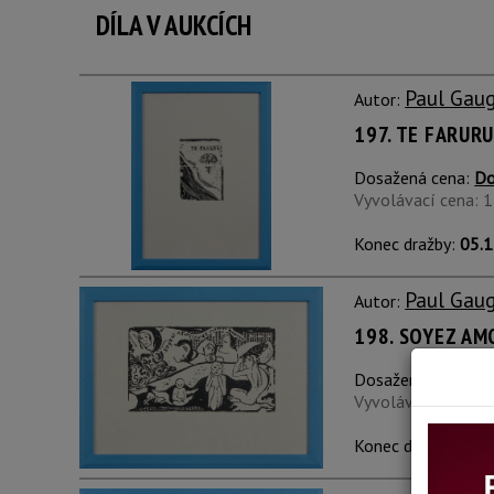
DÍLA V AUKCÍCH
Paul Gau
Autor:
197. TE FARUR
Dosažená cena:
Do
Vyvolávací cena: 
Konec dražby:
05.1
Paul Gau
Autor:
198. SOYEZ AMO
Dosažená cena:
Do
Vyvolávací cena: 
Konec dražby:
05.1