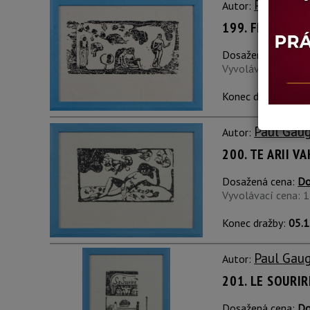
Paul Gau
Autor:
199. FEMMES, 
Dosažená cena:
Do
Vyvolávací cena: 
Konec dražby:
05.1
Paul Gau
Autor:
200. TE ARII V
Dosažená cena:
Do
Vyvolávací cena: 
Konec dražby:
05.1
Paul Gau
Autor:
201. LE SOURIR
Dosažená cena:
Do