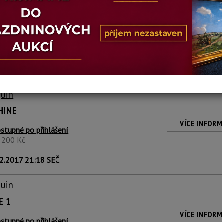
guin
ANIMAUX ET FEUILLAGES
VÍCE INFORM
stupné po přihlášení
1 200 Kč
2.2017 21:17 SEČ
guin
AHINE
VÍCE INFORM
stupné po přihlášení
1 200 Kč
2.2017 21:18 SEČ
guin
E 1
VÍCE INFORM
stupné po přihlášení