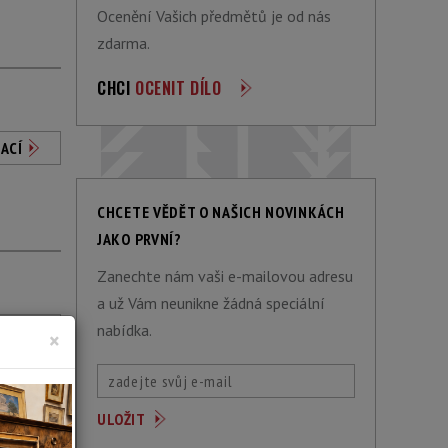
Ocenění Vašich předmětů je od nás
zdarma.
CHCI
OCENIT DÍLO
ACÍ
CHCETE VĚDĚT O NAŠICH NOVINKÁCH
JAKO PRVNÍ?
Zanechte nám vaši e-mailovou adresu
a už Vám neunikne žádná speciální
nabídka.
ACÍ
×