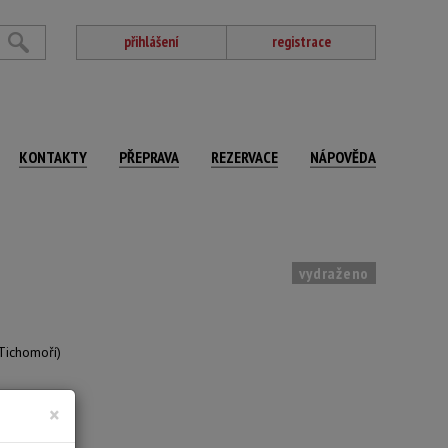
přihlášení
registrace
KONTAKTY
PŘEPRAVA
REZERVACE
NÁPOVĚDA
vydraženo
Tichomoří)
×