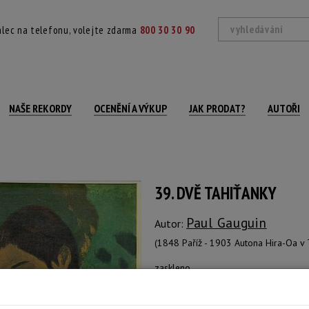
lec na telefonu, volejte zdarma
800 30 30 90
NAŠE REKORDY
OCENĚNÍ A VÝKUP
JAK PRODAT?
AUTOŘI
39. DVĚ TAHIŤANKY
Paul Gauguin
Autor:
(1848 Paříž - 1903 Autona Hira-Oa v 
zaskleno
Technika: ofset
Šířka: 77 cm, výška: 61 cm