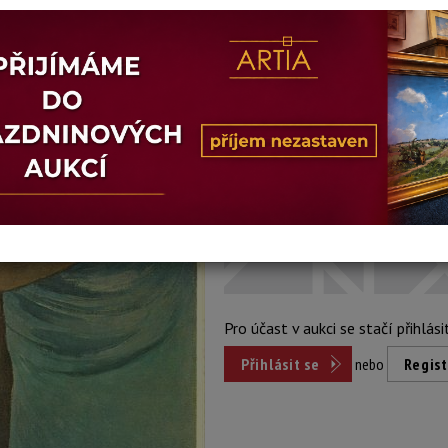
Stav: mírně poškozeno
Konec dražby:
13.09.2022 19:30
Dosažená cena:
Dost
přihlášení
Vyvolávací cena: 300 Kč
Pro účast v aukci se stačí přihlási
Přihlásit se
nebo
Regist