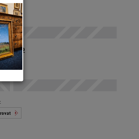
 SELČ
upné po
t
rovat