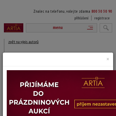
Znalec na telefonu, volejte zdarma
800 30 30 90
přihlášení
registrace
menu
zpět na výpis autorů
CARL SUCHY & SÖHNE
×
1822
DÍLA V AUKCÍCH