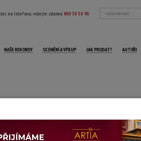
lec na telefonu, volejte zdarma
800 30 30 90
NAŠE REKORDY
OCENĚNÍ A VÝKUP
JAK PRODAT?
AUTOŘI