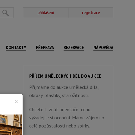
přihlášení
registrace
KONTAKTY
PŘEPRAVA
REZERVACE
NÁPOVĚDA
PŘÍJEM UMĚLECKÝCH DĚL DO AUKCE
Příjmáme do aukce umělecká díla,
obrazy, plastiky, starožitnosti.
×
Chcete-li znát orientační cenu,
vyžádejte si ocenění. Máme zájem i o
celé pozůstalosti nebo sbírky.