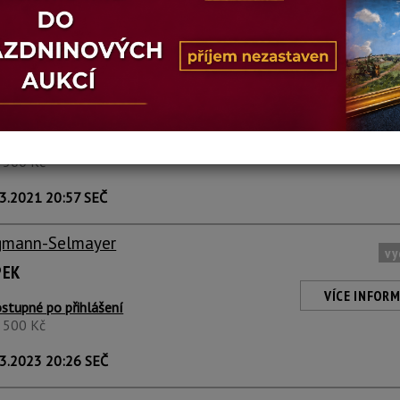
gmann-Selmayer
vy
A VÍNA
VÍCE INFORM
stupné po přihlášení
3 500 Kč
3.2021 20:57 SEČ
gmann-Selmayer
vy
PEK
VÍCE INFORM
stupné po přihlášení
3 500 Kč
3.2023 20:26 SEČ