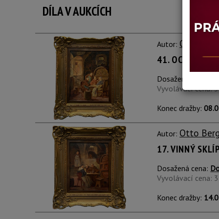
DÍLA V AUKCÍCH
Otto Ber
Autor:
41. OCHUTNÁVK
Dosažená cena:
Do
Vyvolávací cena: 
Konec dražby:
08.0
Otto Ber
Autor:
17. VINNÝ SKLÍ
Dosažená cena:
Do
Vyvolávací cena: 
Konec dražby:
14.0