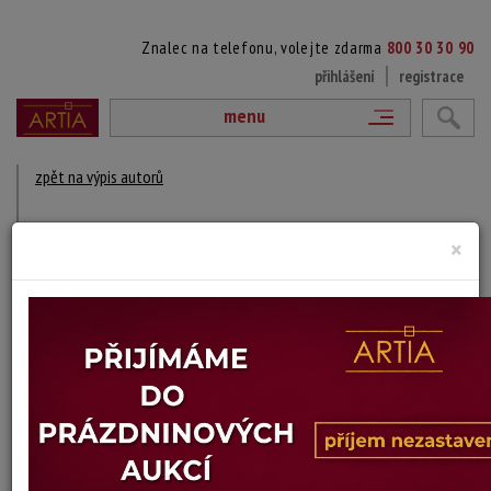
Znalec na telefonu, volejte zdarma
800 30 30 90
přihlášení
registrace
menu
zpět na výpis autorů
GOUHIER ED.
×
? - ?
DÍLA V AUKCÍCH