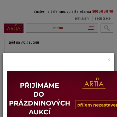
Znalec na telefonu, volejte zdarma
800 30 30 90
přihlášení
registrace
menu
zpět na výpis autorů
LARS DRAABYE
×
1923
DÍLA V AUKCÍCH