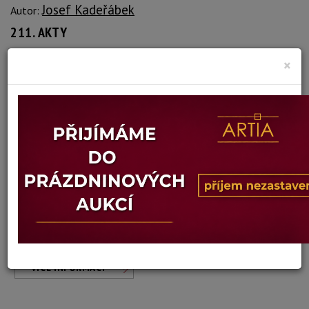
Josef Kadeřábek
Autor:
211. AKTY
Dosažená cena:
Dostupné po přihlášení
×
Vyvolávací cena: 1 300 Kč
Konec dražby:
10.04.2018 21:34 SELČ
vydraženo
VÍCE INFORMACÍ