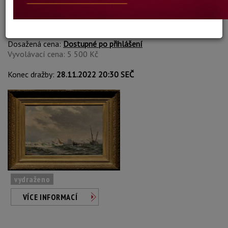
Johan Peter Eggers
Autor:
13. NALODĚNÍ
Dosažená cena:
Dostupné po přihlášení
Vyvolávací cena: 5 500 Kč
Konec dražby:
28.11.2022 20:30 SEČ
vydraženo
VÍCE INFORMACÍ