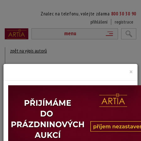
Znalec na telefonu, volejte zdarma
800 30 30 90
přihlášení
registrace
menu
zpět na výpis autorů
JOHAN PETER EGGERS
×
1855 - 1907 Švédsko
DÍLA V AUKCÍCH