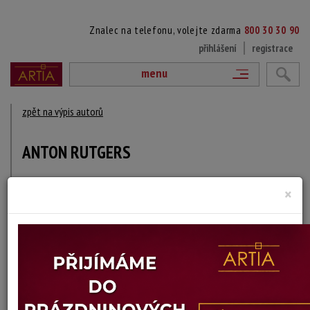
Znalec na telefonu, volejte zdarma
800 30 30 90
přihlášení
registrace
menu
zpět na výpis autorů
ANTON RUTGERS
1880 - 1949
×
DÍLA V AUKCÍCH