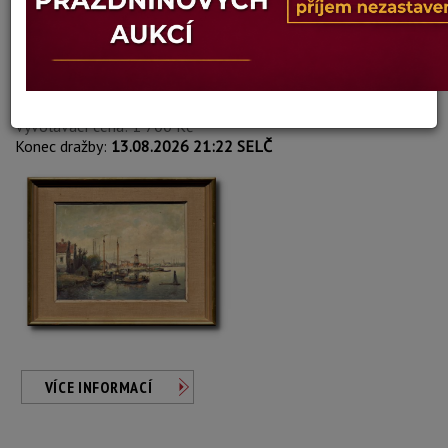
Anton Rutgers
Autor:
166. KOTVIŠTĚ
Aktuální cena:
1 700 Kč
Minimální příhoz: 200 Kč
Vyvolávací cena: 1 700 Kč
Konec dražby:
13.08.2026 21:22 SELČ
VÍCE INFORMACÍ