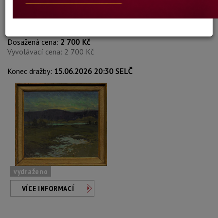
Birger Hansson-Böe
Autor:
181. V KRAJINĚ
Dosažená cena:
2 700 Kč
Vyvolávací cena: 2 700 Kč
Konec dražby:
15.06.2026 20:30 SELČ
vydraženo
VÍCE INFORMACÍ