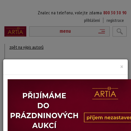
Znalec na telefonu, volejte zdarma
800 30 30 90
přihlášení
registrace
menu
zpět na výpis autorů
BIRGER HANSSON-BÖE
×
1900 - 1986
DÍLA V AUKCÍCH