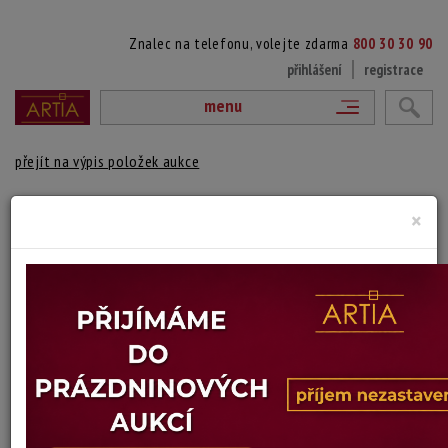
Znalec na telefonu, volejte zdarma
800 30 30 90
přihlášení
registrace
menu
přejít na výpis položek aukce
V KRAJINĚ
×
Birger Hansson-Böe
Autor:
(1900 - 1986)
vydraženo
Signováno a datováno vlevo dole, rámováno.
Technika: olej na sololitu, datace: 1940
Šířka: 32 cm, výška: 29,5 cm, rámování: 35 x 38,5
Stav: mírně poškozeno