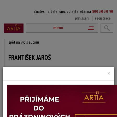
Znalec na telefonu, volejte zdarma
800 30 30 90
přihlášení
registrace
menu
zpět na výpis autorů
FRANTIŠEK JAROŠ
1862 Praha - 1905 Jičín
×
DÍLA V AUKCÍCH