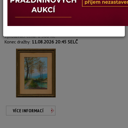
František Jaroš
Autor:
92. CESTA U JEZÍRKA
Aktuální cena:
1 500 Kč
Minimální příhoz: 200 Kč
Vyvolávací cena: 1 500 Kč
Konec dražby:
11.08.2026 20:45 SELČ
VÍCE INFORMACÍ