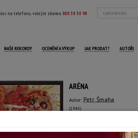
lec na telefonu, volejte zdarma
800 30 30 90
NAŠE REKORDY
OCENĚNÍ A VÝKUP
JAK PRODAT?
AUTOŘI
ARÉNA
Petr Šmaha
Autor:
(1945)
Signováno a datováno vpravo dole, oli
Technika: olej na plátně, datace: 1995
Šířka: 55 cm, výška: 50 cm