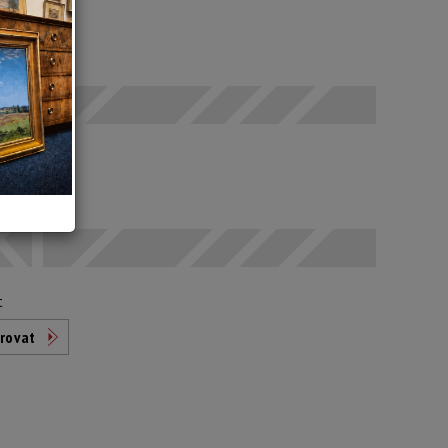
SELČ
odáno
t
rovat