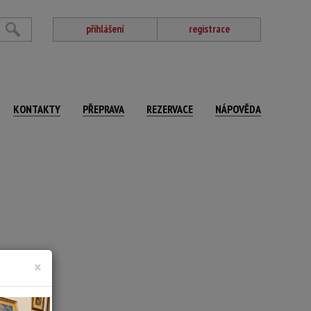
přihlášení
registrace
KONTAKTY
PŘEPRAVA
REZERVACE
NÁPOVĚDA
×
čtováno.