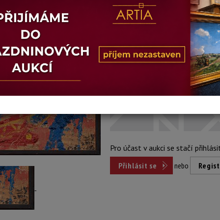
Stav: dobrý
Konec dražby:
06.07.2026 20:07 
Dosažená cena:
nepr
Vyvolávací cena: 3 500 Kč
Pro účast v aukci se stačí přihlási
Přihlásit se
nebo
Regist