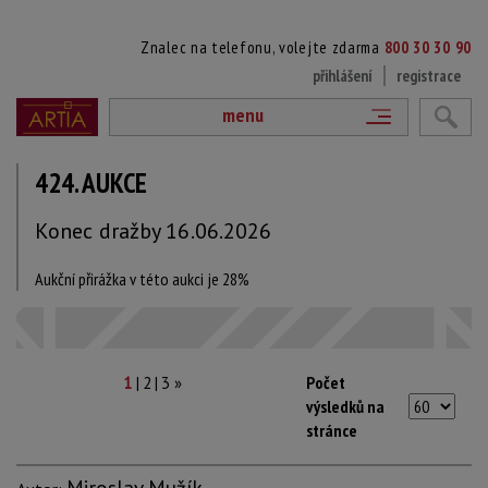
Znalec na telefonu, volejte zdarma
800 30 30 90
přihlášení
registrace
menu
424. AUKCE
Konec dražby 16.06.2026
Aukční přirážka v této aukci je 28%
|
|
Počet
1
2
3
»
výsledků na
stránce
Miroslav Mužík