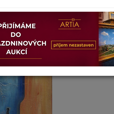
Dosažená cena:
nepr
Vyvolávací cena: 1 500 Kč
Pro účast v aukci se stačí přihlási
Přihlásit se
nebo
Regist