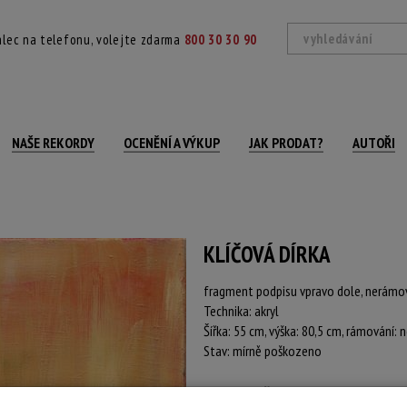
lec na telefonu, volejte zdarma
800 30 30 90
NAŠE REKORDY
OCENĚNÍ A VÝKUP
JAK PRODAT?
AUTOŘI
KLÍČOVÁ DÍRKA
fragment podpisu vpravo dole, nerám
Technika: akryl
Šířka: 55 cm, výška: 80,5 cm, rámování
Stav: mírně poškozeno
Konec dražby:
16.06.2026 20:08