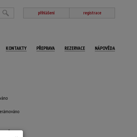
přihlášení
registrace
KONTAKTY
PŘEPRAVA
REZERVACE
NÁPOVĚDA
ováno
: nerámováno
 SELČ