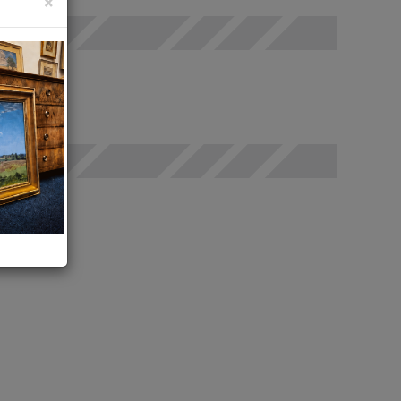
×
odáno
t
rovat